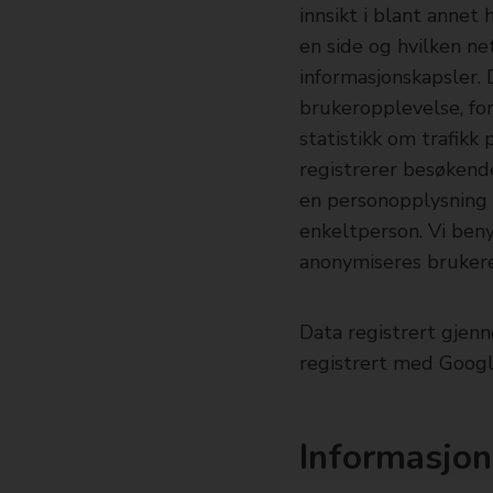
innsikt i blant anne
en side og hvilken ne
informasjonskapsler. 
brukeropplevelse, for
statistikk om trafikk 
registrerer besøkende
en personopplysning 
enkeltperson. Vi beny
anonymiseres brukeren
Data registrert gjen
registrert med Googl
Informasjon