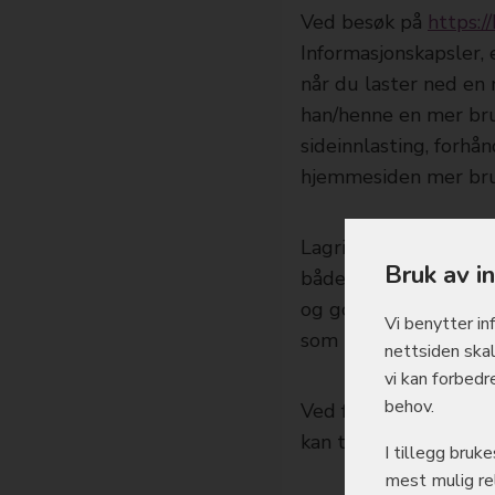
Ved besøk på
https:/
Informasjonskapsler, 
når du laster ned en 
han/henne en mer bru
sideinnlasting, forhån
hjemmesiden mer bru
Lagring av opplysnin
Bruk av i
både har blitt inform
og godkjenne hvilke
Vi benytter in
som behandler opplys
nettsiden skal
vi kan forbedr
behov.
Ved første besøk velg
kan til enhver tid
opp
I tillegg bruk
mest mulig rel