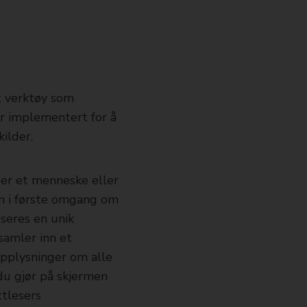
t verktøy som
er implementert for å
ilder.
er et menneske eller
n i første omgang om
sseres en unik
amler inn et
 opplysninger om alle
du gjør på skjermen
ttlesers