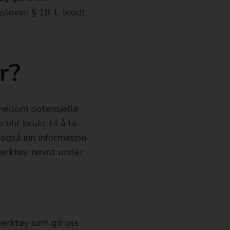
loven § 18 1. ledd).
r?
mellom potensielle
blir brukt til å ta
 også inn informasjon
erktøy, nevnt under.
verktøy som gir oss