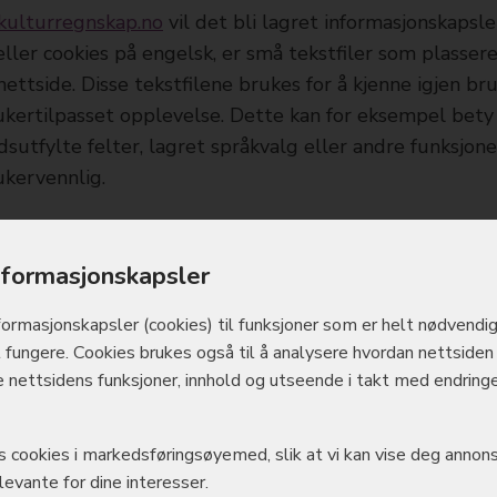
/kulturregnskap.no
vil det bli lagret informasjonskapsl
eller cookies på engelsk, er små tekstfiler som plasser
nettside. Disse tekstfilene brukes for å kjenne igjen br
kertilpasset opplevelse. Dette kan for eksempel bety
dsutfylte felter, lagret språkvalg eller andre funksjone
kervennlig.
ger og behandling av disse opplysningene er ikke tilla
nformasjonskapsler
ert om og har gitt sitt samtykke til behandlingen. Bruk
 opplysninger som behandles, hva formålet med behan
formasjons­kapsler (cookies) til funksjoner som er helt nødvendig
ningene, jf. ekomloven § 2-7b.
 fungere. Cookies brukes også til å analysere hvordan nettsiden 
e nettsidens funksjoner, innhold og utseende i takt med endringe
er brukeren hvilke informasjonskapsler som skal tillat
datere samtykkene
.
es cookies i markedsførings­øyemed, slik at vi kan vise deg annon
evante for dine interesser.