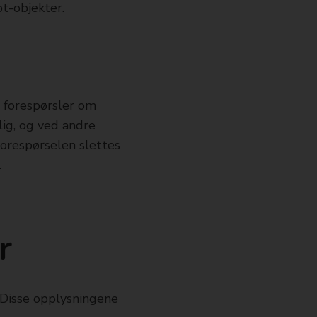
pt-objekter.
n forespørsler om
lig, og ved andre
orespørselen slettes
.
r
 Disse opplysningene