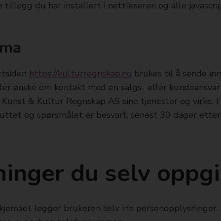
le tillegg du har installert i nettleseren og alle javascri
ema
ttsiden
https://kulturregnskap.no
brukes til å sende in
eller ønske om kontakt med en salgs- eller kundeansvar
Kunst & Kultur Regnskap AS sine tjenester og virke. F
luttet og spørsmålet er besvart, senest 30 dager etter
inger du selv oppgi
kjemaet legger brukeren selv inn personopplysninger.