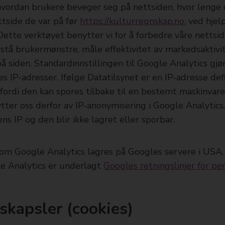
t hvordan brukere beveger seg på nettsiden, hvor lenge
ttside de var på før
https://kulturregnskap.no
, ved hjel
Dette verktøyet benytter vi for å forbedre våre nettsi
stå brukermønstre, måle effektivitet av markedsaktivi
på siden. Standardinnstillingen til Google Analytics gjø
s IP-adresser. Ifølge Datatilsynet er en IP-adresse de
fordi den kan spores tilbake til en bestemt maskinvar
tter oss derfor av IP-anonymisering i Google Analytic
s IP og den blir ikke lagret eller sporbar.
nom Google Analytics lagres på Googles servere i USA
e Analytics er underlagt
Googles retningslinjer for pe
skapsler (cookies)