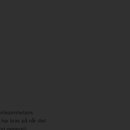
 virksomhetens
har krav på når det
 og generell