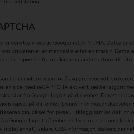
t markedsføring.
CAPTCHA
n vi benytte vi oss av Google reCAPTCHA. Dette er e
re om brukeren er et menneske eller en maskin. Dette 
k og forespørsler fra maskiner og andre automatiserte k
ler inn informasjon for å avgjøre hvorvidt brukeren 
ker en side med reCAPTCHA aktivert sjekker algoritme
nskapsler fra Google lagret på din enhet. Deretter pla
nskapsel på din enhet. Denne informasjonskapselen s
leseren din, piksel for piksel. I tillegg samles det inn
 fra Google lagret på enheten, hvor mange museklikk 
av mobil enhet), sidens CSS-informasjon, datoen, din ne