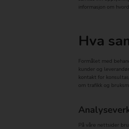
informasjon om hvord
Hva sam
Formålet med behand
kunder og leverandøre
kontakt for konsultas
om trafikk og bruksmø
Analysever
På våre nettsider bru