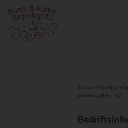
Skip
to
content
Denne erklæringen be
personopplysninger.
Bedriftsinf