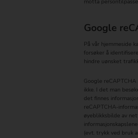
motta persontilpasse
Google re
På vår hjemmeside ka
forsøker å identifise
hindre uønsket trafik
Google reCAPTCHA sam
ikke. I det man besø
det finnes informasjo
reCAPTCHA-informasjo
øyeblikksbilde av nett
informasjonskapslene
(evt. trykk ved bruk 