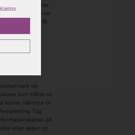
unne fungere lagres
rklæring
.
rmasjonskapsler i sin
er kan brukeren få
onsenettverk og
brukerne som måtte se
al kunne målrette til
 Remarketing Tag.
informasjonskapsel på
ider eller apper og