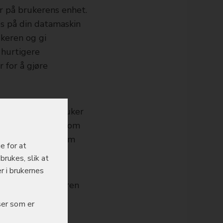
er på brukerens enhet.
es på din datamaskin
ukeren og gi
 hurtigere
r for å gjøre
tt med mindre bruker
eren skal få vite om
dlingen er og hvem
e for at
brukes, slik at
r i brukernes
es å lagre. Brukeren
ser som er