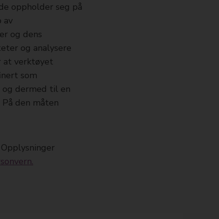
 de oppholder seg på
p av
der og dens
teter og analysere
r at verktøyet
finert som
e og dermed til en
s. På den måten
. Opplysninger
rsonvern.