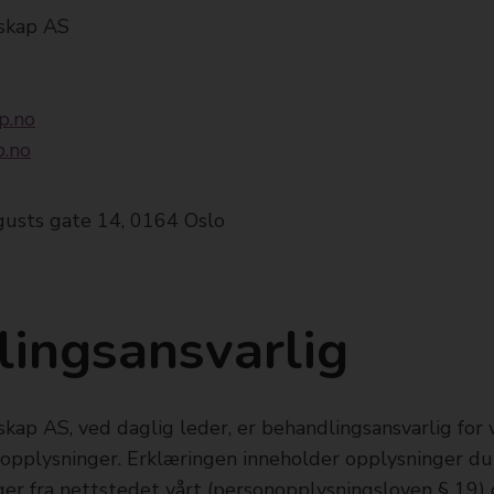
skap AS
p.no
p.no
gusts gate 14, 0164 Oslo
ingsansvarlig
kap AS, ved daglig leder, er behandlingsansvarlig for
opplysninger. Erklæringen inneholder opplysninger du 
ger fra nettstedet vårt (personopplysningsloven § 19)